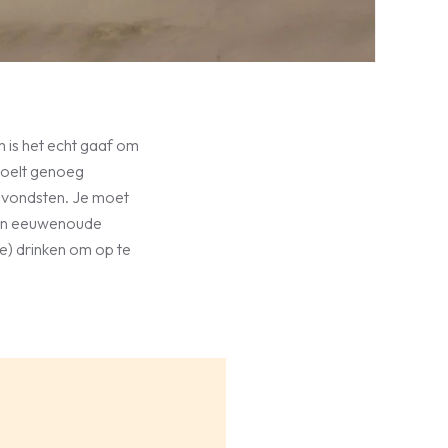
m is het echt gaaf om
spoelt genoeg
dvondsten. Je moet
Een eeuwenoude
je) drinken om op te