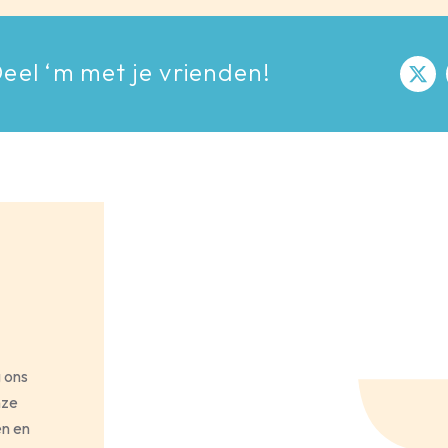
eel ‘m met je vrienden!
g ons
nze
en en