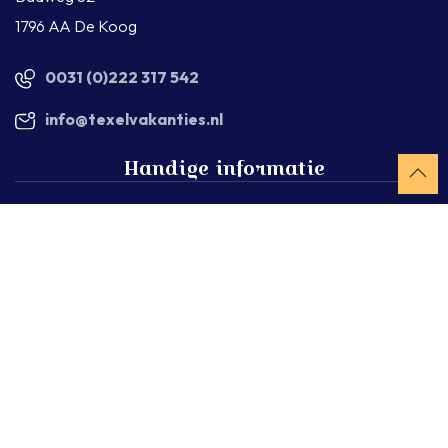
1796 AA De Koog
0031 (0)222 317 542
info@texelvakanties.nl
Handige informatie
Over ons
Werken bij Texelvakanties
Verhuren via Texelvakanties
Veelgestelde vragen
Blijf op de hoogte