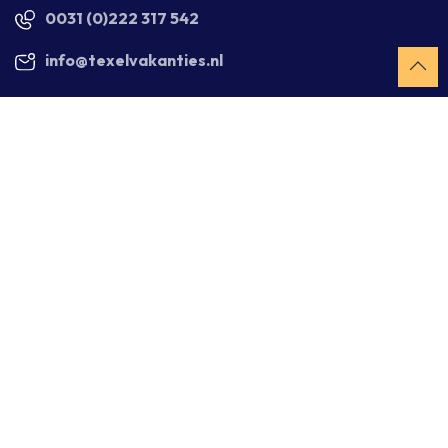
0031 (0)222 317 542
info@texelvakanties.nl
Handige informatie
Over ons
Werken bij Texelvakanties
Verhuren via Texelvakanties
Veelgestelde vragen
Blijf op de hoogte