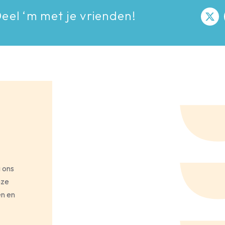
eel ‘m met je vrienden!
g ons
nze
en en