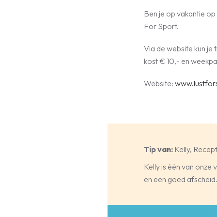
Ben je op vakantie op T
For Sport.
Via de website kun je
kost € 10,- en weekpa
Website:
www.lustfors
Tip van:
Kelly, Recept
Kelly is één van onze
en een goed afscheid. A