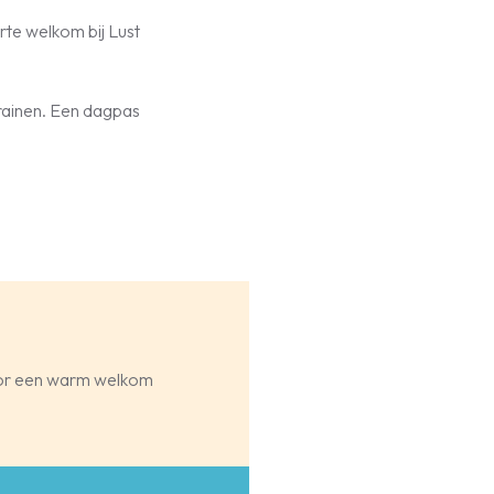
arte welkom bij Lust
trainen. Een dagpas
voor een warm welkom