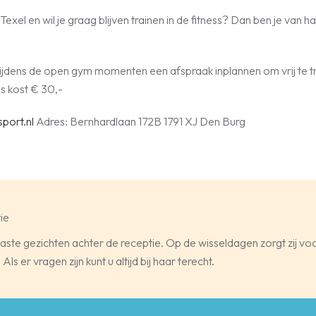
exel en wil je graag blijven trainen in de fitness? Dan ben je van h
 tijdens de open gym momenten een afspraak inplannen om vrij te 
s kost € 30,-
port.nl
Adres: Bernhardlaan 172B 1791 XJ Den Burg
ie
 vaste gezichten achter de receptie. Op de wisseldagen zorgt zij 
ls er vragen zijn kunt u altijd bij haar terecht.